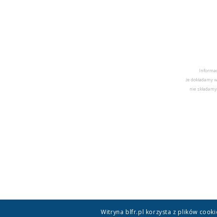
Informac
że dokładamy w
nie składamy
Witryna blfr.pl korzysta z plików coo