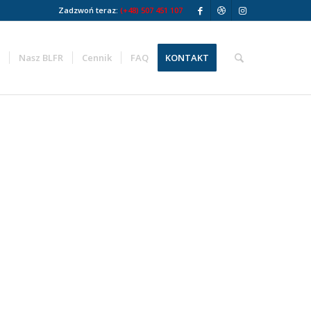
Zadzwoń teraz:
(+48) 507 451 107
g
Nasz BLFR
Cennik
FAQ
KONTAKT