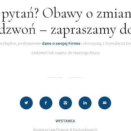
 pytań? Obawy o zmian
adzwoń – zapraszamy d
niezbędne, podstawowe
dane o swojej Firmie
i skorzystaj z formularza k
zadzwoń lub napisz do Naszego Biura
WYSTAWCA
Business Law Finanse & Rachunkowość