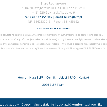
Biuro Rachunkowe
* 84-200 Wejherowo ul. Os.1000-Lecia PP 2/30
* 81-520 Gdynia ul. Akacjowa 9
tel: +48 507 451 107 | email: biuro@blfr.pl
NIP: 5862337013 | Regon: 381455662
Nota prawna BLFR Kancelaria
:
je zawarte na tej stronie służą wyłącznie celom informacyjnym.
Informacje są dostarczane przez BLFR 
szelkich starań aby informacje w zakresie treści naszej strony internetowej były zawsze uczciwe, aktua
 żadnych oświadczeń ani gwarancji jakiegokolwiek rodzaju – wyraźnych a szczególnie „subiektywnie do
bez zawarcia pisemnej oraz szczegółowej Umowy o współpracy z BLFR Księgowość lub BLFR Kancelaria.
Home
|
Nasz BLFR
|
Cennik
|
Usługi
|
FAQ
|
Kontakt
2026 BLFR Team
kie, aby zapewnić optymalne działanie i poprawić komfort użytkownika.